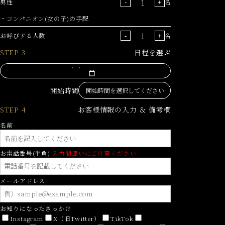
男性
名
-
+
・コンパニオン(女の子)の手配
お呼びする人数
名
-
+
STEP 3
日程を選ぶ
開始時間
STEP 4
お客様情報の入力 ＆ 備考欄
名前
お電話番号(半角)
入力間違いにご注意ください
メールアドレス
お知りになったきっかけ
Instagram
X（旧Twitter）
TikTok