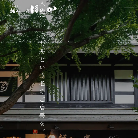
ほのかの一日
人生に、必要悪という名のご褒美を。
お食事
おやじのこぼし
料金案内
お問い合わせ
新着情報
アクセス
公式LINEはコチラ
2026.7.13
【料理】季節の献立 更新しました
2026.6.24
【コラム】おやじのこぼし 更新しました
2026.5.28
【7月8月限定プラン】お得なキャンペーン
実施中
2026.3.16
【料理】別注料理 更新しました
2025.10.6
【お得なニュース】筏釣りキャンペーン実施
中
その他も見る