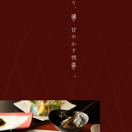
身体を労り、魂を甘やかす悦楽を。