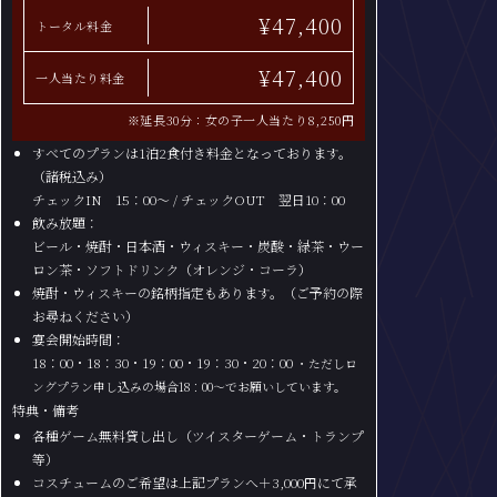
¥47,400
トータル料金
¥47,400
一人当たり料金
※延長30分：女の子一人当たり
8,250
円
すべてのプランは1泊2食付き料金となっております。
（諸税込み）
チェックIN 15：00～ / チェックOUT 翌日10：00
飲み放題：
ビール・焼酎・日本酒・ウィスキー・炭酸・緑茶・ウー
ロン茶・ソフトドリンク（オレンジ・コーラ）
焼酎・ウィスキーの銘柄指定もあります。（ご予約の際
お尋ねください）
宴会開始時間：
18：00・18：30・19：00・19：30・20：00
・ただしロ
ングプラン申し込みの場合18：00～でお願いしています。
特典・備考
各種ゲーム無料貸し出し（ツイスターゲーム・トランプ
等）
コスチュームのご希望は上記プランへ＋3,000円にて承