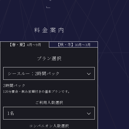
料金案内
オン手配は2名以上、
【春・夏】4月～9月 料金プラン
【春・夏】
【秋・冬】
4月〜9月
10月〜3月
より承ります。
プラン選択
2時間パック
120分宴会・飲み放題付きの基本プランです。
ご利用人数選択
コンパニオン人数選択